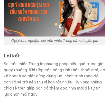
Gợi ý kinh nghiệm soi cầu miền Trung của chuyên gia
Lời kết
Soi cầu miền Trung là phương pháp hiệu quả trước giờ
quay thưởng. Khi tiếp cận bằng tinh thần thoải mái, có
kế hoạch và biết dừng đúng lúc, hành trình theo dõi
con số sẽ trở nên thú vị hơn rất nhiều. Hy vọng những
chia sẻ trên giúp bạn có thêm góc nhìn mới để tự tin
lựa chọn mỗi ngày.