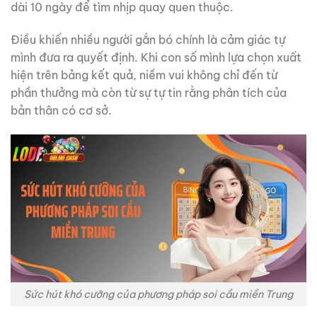
dài 10 ngày để tìm nhịp quay quen thuộc.
Điều khiến nhiều người gắn bó chính là cảm giác tự
mình đưa ra quyết định. Khi con số mình lựa chọn xuất
hiện trên bảng kết quả, niềm vui không chỉ đến từ
phần thưởng mà còn từ sự tự tin rằng phân tích của
bản thân có cơ sở.
Sức hút khó cưỡng của phương pháp soi cầu miền Trung