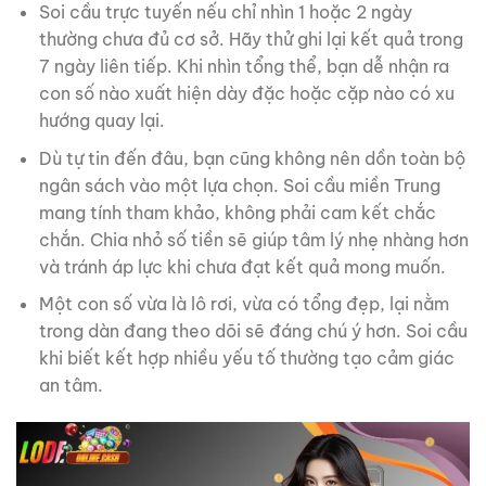
Soi cầu trực tuyến nếu chỉ nhìn 1 hoặc 2 ngày
thường chưa đủ cơ sở. Hãy thử ghi lại kết quả trong
7 ngày liên tiếp. Khi nhìn tổng thể, bạn dễ nhận ra
con số nào xuất hiện dày đặc hoặc cặp nào có xu
hướng quay lại.
Dù tự tin đến đâu, bạn cũng không nên dồn toàn bộ
ngân sách vào một lựa chọn. Soi cầu miền Trung
mang tính tham khảo, không phải cam kết chắc
chắn. Chia nhỏ số tiền sẽ giúp tâm lý nhẹ nhàng hơn
và tránh áp lực khi chưa đạt kết quả mong muốn.
Một con số vừa là lô rơi, vừa có tổng đẹp, lại nằm
trong dàn đang theo dõi sẽ đáng chú ý hơn. Soi cầu
khi biết kết hợp nhiều yếu tố thường tạo cảm giác
an tâm.