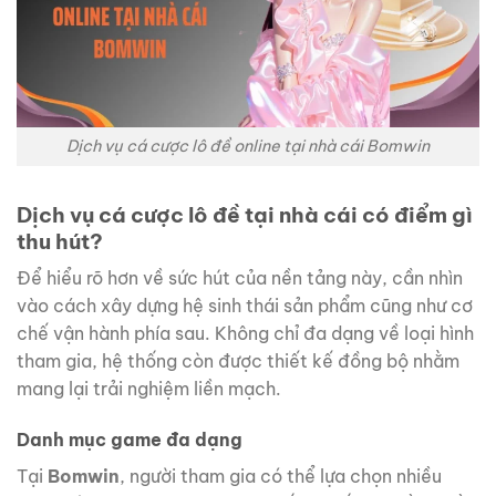
Dịch vụ cá cược lô đề online tại nhà cái Bomwin
Dịch vụ cá cược lô đề tại nhà cái có điểm gì
thu hút?
Để hiểu rõ hơn về sức hút của nền tảng này, cần nhìn
vào cách xây dựng hệ sinh thái sản phẩm cũng như cơ
chế vận hành phía sau. Không chỉ đa dạng về loại hình
tham gia, hệ thống còn được thiết kế đồng bộ nhằm
mang lại trải nghiệm liền mạch.
Danh mục game đa dạng
Tại
Bomwin
, người tham gia có thể lựa chọn nhiều