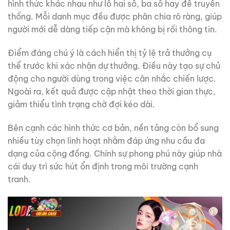
hình thức khác nhau như lô hai số, ba số hay đề truyền
thống. Mỗi danh mục đều được phân chia rõ ràng, giúp
người mới dễ dàng tiếp cận mà không bị rối thông tin.
Điểm đáng chú ý là cách hiển thị tỷ lệ trả thưởng cụ
thể trước khi xác nhận dự thưởng. Điều này tạo sự chủ
động cho người dùng trong việc cân nhắc chiến lược.
Ngoài ra, kết quả được cập nhật theo thời gian thực,
giảm thiểu tình trạng chờ đợi kéo dài.
Bên cạnh các hình thức cơ bản, nền tảng còn bổ sung
nhiều tùy chọn linh hoạt nhằm đáp ứng nhu cầu đa
dạng của cộng đồng. Chính sự phong phú này giúp nhà
cái duy trì sức hút ổn định trong môi trường cạnh
tranh.