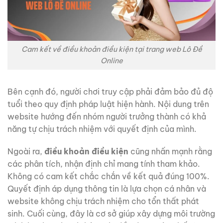
Cam kết về điều khoản điều kiện tại trang web Lô Đề
Online
Bên cạnh đó, người chơi truy cập phải đảm bảo đủ độ
tuổi theo quy định pháp luật hiện hành. Nội dung trên
website hướng đến nhóm người trưởng thành có khả
năng tự chịu trách nhiệm với quyết định của mình.
Ngoài ra,
điều khoản điều kiện
cũng nhấn mạnh rằng
các phân tích, nhận định chỉ mang tính tham khảo.
Không có cam kết chắc chắn về kết quả đúng 100%.
Quyết định áp dụng thông tin là lựa chọn cá nhân và
website không chịu trách nhiệm cho tổn thất phát
sinh. Cuối cùng, đây là cơ sở giúp xây dựng môi trường