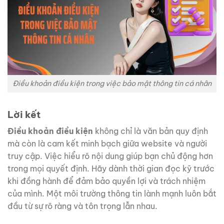
Điều khoản điều kiện trong việc bảo mật thông tin cá nhân
Lời kết
Điều khoản điều kiện
không chỉ là văn bản quy định
mà còn là cam kết minh bạch giữa website và người
truy cập. Việc hiểu rõ nội dung giúp bạn chủ động hơn
trong mọi quyết định. Hãy dành thời gian đọc kỹ trước
khi đồng hành để đảm bảo quyền lợi và trách nhiệm
của mình. Một môi trường thông tin lành mạnh luôn bắt
đầu từ sự rõ ràng và tôn trọng lẫn nhau.