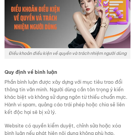
Điều khoản điều kiện về quyền và trách nhiệm người dùng
Quy định về bình luận
Phần bình luận được xây dựng với mục tiêu trao đổi
thông tin văn minh. Người dùng cần tôn trọng ý kiến
khác biệt và không sử dụng ngôn từ thiếu chuẩn mực.
Hành vi spam, quảng cáo trái phép hoặc chia sẻ liên
kết độc hại sẽ bị xử lý.
Website có quyền kiểm duyệt, chỉnh sửa hoặc xóa
bình luận nếu phát hiện nội dung không phù hợp.