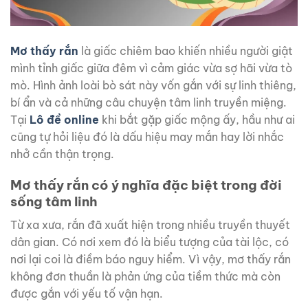
Mơ thấy rắn
là giấc chiêm bao khiến nhiều người giật
mình tỉnh giấc giữa đêm vì cảm giác vừa sợ hãi vừa tò
mò. Hình ảnh loài bò sát này vốn gắn với sự linh thiêng,
bí ẩn và cả những câu chuyện tâm linh truyền miệng.
Tại
Lô đề online
khi bắt gặp giấc mộng ấy, hầu như ai
cũng tự hỏi liệu đó là dấu hiệu may mắn hay lời nhắc
nhở cần thận trọng.
Mơ thấy rắn có ý nghĩa đặc biệt trong đời
sống tâm linh
Từ xa xưa, rắn đã xuất hiện trong nhiều truyền thuyết
dân gian. Có nơi xem đó là biểu tượng của tài lộc, có
nơi lại coi là điềm báo nguy hiểm. Vì vậy, mơ thấy rắn
không đơn thuần là phản ứng của tiềm thức mà còn
được gắn với yếu tố vận hạn.