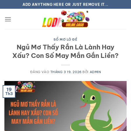
Bỏ
ADD ANYTHING HERE OR JUST REMOVE IT...
qua
nội
dung
SỔ MƠ LÔ ĐỀ
Ngủ Mơ Thấy Rắn Là Lành Hay
Xấu? Con Số May Mắn Gắn Liền?
ĐĂNG VÀO
THÁNG 3 19, 2026
BỞI
ADMIN
19
Th3