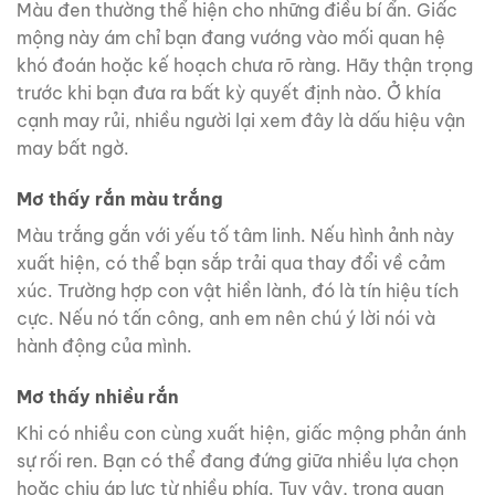
Màu đen thường thể hiện cho những điều bí ẩn. Giấc
mộng này ám chỉ bạn đang vướng vào mối quan hệ
khó đoán hoặc kế hoạch chưa rõ ràng. Hãy thận trọng
trước khi bạn đưa ra bất kỳ quyết định nào. Ở khía
cạnh may rủi, nhiều người lại xem đây là dấu hiệu vận
may bất ngờ.
Mơ thấy rắn màu trắng
Màu trắng gắn với yếu tố tâm linh. Nếu hình ảnh này
xuất hiện, có thể bạn sắp trải qua thay đổi về cảm
xúc. Trường hợp con vật hiền lành, đó là tín hiệu tích
cực. Nếu nó tấn công, anh em nên chú ý lời nói và
hành động của mình.
Mơ thấy nhiều rắn
Khi có nhiều con cùng xuất hiện, giấc mộng phản ánh
sự rối ren. Bạn có thể đang đứng giữa nhiều lựa chọn
hoặc chịu áp lực từ nhiều phía. Tuy vậy, trong quan