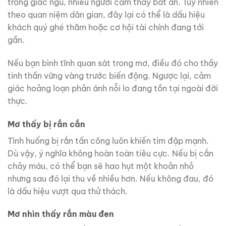
trong giấc ngủ, nhiều người cảm thấy bất an. Tuy nhiên
theo quan niệm dân gian, đây lại có thể là dấu hiệu
khách quý ghé thăm hoặc cơ hội tài chính đang tới
gần.
Nếu bạn bình tĩnh quan sát trong mơ, điều đó cho thấy
tinh thần vững vàng trước biến động. Ngược lại, cảm
giác hoảng loạn phản ánh nỗi lo đang tồn tại ngoài đời
thực.
Mơ thấy bị rắn cắn
Tình huống bị rắn tấn công luôn khiến tim đập mạnh.
Dù vậy, ý nghĩa không hoàn toàn tiêu cực. Nếu bị cắn
chảy máu, có thể bạn sẽ hao hụt một khoản nhỏ
nhưng sau đó lại thu về nhiều hơn. Nếu không đau, đó
là dấu hiệu vượt qua thử thách.
Mơ nhìn thấy rắn màu đen