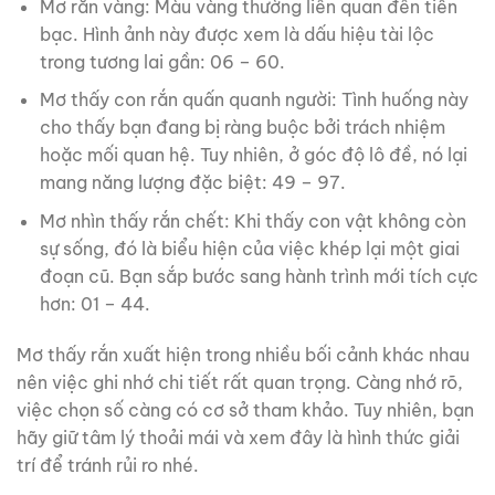
Mơ rắn vàng: Màu vàng thường liên quan đến tiền
bạc. Hình ảnh này được xem là dấu hiệu tài lộc
trong tương lai gần: 06 – 60.
Mơ thấy con rắn quấn quanh người: Tình huống này
cho thấy bạn đang bị ràng buộc bởi trách nhiệm
hoặc mối quan hệ. Tuy nhiên, ở góc độ lô đề, nó lại
mang năng lượng đặc biệt: 49 – 97.
Mơ nhìn thấy rắn chết: Khi thấy con vật không còn
sự sống, đó là biểu hiện của việc khép lại một giai
đoạn cũ. Bạn sắp bước sang hành trình mới tích cực
hơn: 01 – 44.
Mơ thấy rắn xuất hiện trong nhiều bối cảnh khác nhau
nên việc ghi nhớ chi tiết rất quan trọng. Càng nhớ rõ,
việc chọn số càng có cơ sở tham khảo. Tuy nhiên, bạn
hãy giữ tâm lý thoải mái và xem đây là hình thức giải
trí để tránh rủi ro nhé.